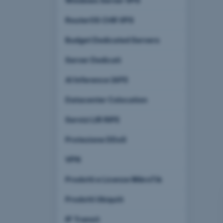
Windows Server VPS
RouterOS CHR VPS
Budget Dedicated Servers
Server Dedicati
AI Inference (API)
Datacenter Colocation
Servizi LIR RIPE
Protezione DDoS
VPN
Prodotti e Licenze MikroTik
Prodotti Ubiquiti
IP Transit