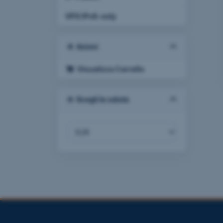
VPS IPv6-only
Azioni
Visualizza Carrello
Scegli la valuta