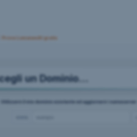
Prova LumanexAI gratis
cegli un Dominio...
Utilizzerò il mio dominio esistente ed aggiornerò i nameserver
www.