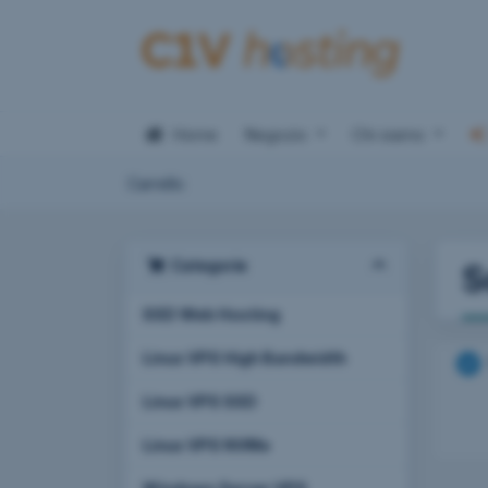
Home
Negozio
Chi siamo
Carrello
Categorie
S
SSD Web Hosting
Linux VPS High Bandwidth
Linux VPS SSD
Linux VPS NVMe