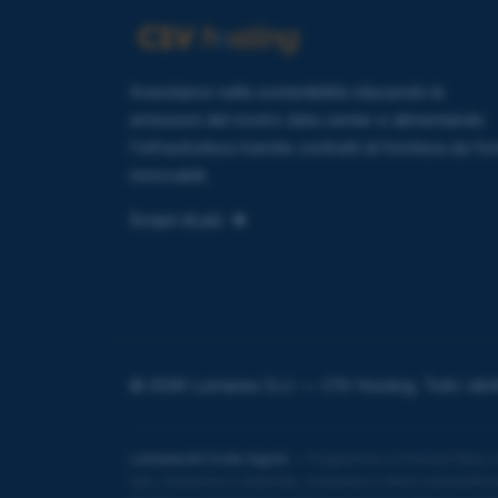
Investiamo nella sostenibilità riducendo le
emissioni del nostro data center e alimentando
l'infrastruttura tramite contratti di fornitura da fon
rinnovabili.
Scopri di più
© 2026 Lumanex S.r.l. — C1V Hosting. Tutti i diritti
LumanexAI Code Agent
— Programma in Preview Beta riser
tipo, espresse o implicite, comprese a titolo esemplific