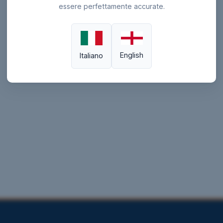
essere perfettamente accurate.
English
Italiano