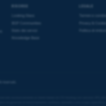
RISORSE
LEGALE
Looking Glass
Termini e condiz
BGP Communities
Privacy & Cooki
Stato dei servizi
Politica di rimbo
ti
Knowledge Base
 riservati.
vato esclusivamente ai clienti italiani di C1V Hosting con servizio VPS attivo.
ativo le garanzie di funzionamento continuo, idoneità a uno scopo specifico, 