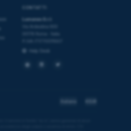
CONTATTI
ioni
Lumanex S.r.l.
Via Ardeatina 600
e
00178 Roma · Italia
rso
P.IVA IT17705111007
Help Desk
Italiano
€EUR
 Il servizio è fornito "as is", senza garanzie di alcun
accuratezza degli output o assenza di errori. C1V