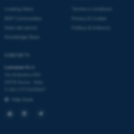
Looking Glass
Termini e condizioni
BGP Communities
Privacy & Cookie
Stato dei servizi
Politica di rimborso
Knowledge Base
CONTATTI
Lumanex S.r.l.
Via Ardeatina 600
00178 Roma · Italia
P.IVA IT17705111007
Help Desk