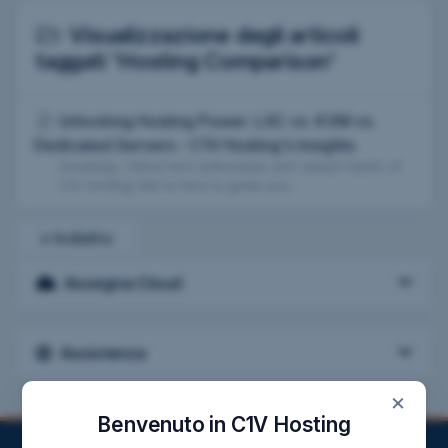
Visualizzazione degli articoli
taggati 'Hosting Comparison'
Unlocking Hosting Power: LXC vs. KVM vs.
Dedicated Servers - C1V Hosting's Insights
Greetings, fellow tech enthusiasts and valued clients of
C1V Hosting! We're here to guide you...
« Indietro
Assegna Cloud
Assistenza
×
Benvenuto in C1V Hosting