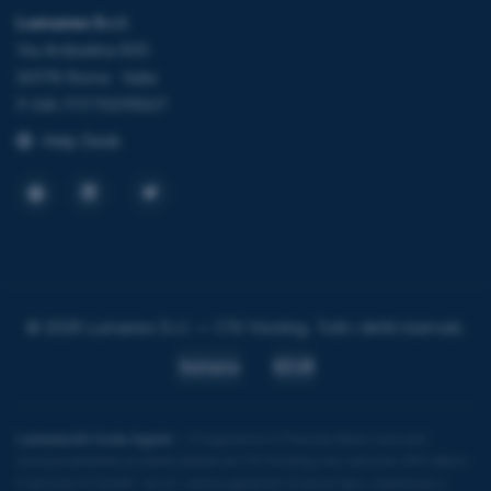
Lumanex S.r.l.
Via Ardeatina 600
00178 Roma · Italia
P.IVA IT17705111007
Help Desk
© 2026 Lumanex S.r.l. — C1V Hosting. Tutti i diritti riservati.
Italiano
€EUR
LumanexAI Code Agent
— Programma in Preview Beta riservato
esclusivamente ai clienti italiani di C1V Hosting con servizio VPS attivo.
Il servizio è fornito "as is", senza garanzie di alcun tipo, espresse o