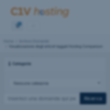
0
Carrello
Home
Archivio Domande
Visualizzazione degli articoli taggati Hosting Comparison
Categorie
Ricerca