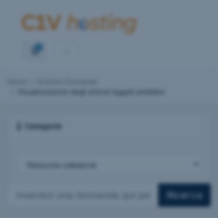
0
Carrello
Home
Archivio Domande
Visualizzazione degli articoli taggati antiddos
Categorie
Ricerca