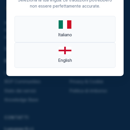
non essere perfettamente accurate.
Investiamo nella sostenibilità riducendo le emissioni del
nostro data center e alimentando l'infrastruttura tramite
Italiano
contratti di fornitura da fonti rinnovabili.
Scopri di più
English
RISORSE
LEGALE
Looking Glass
Termini e condizioni
BGP Communities
Privacy & Cookie
Stato dei servizi
Politica di rimborso
Knowledge Base
CONTATTI
Lumanex S.r.l.