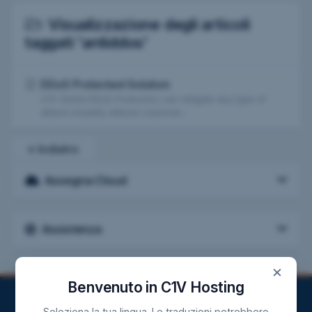
Visualizzazione degli articoli
taggati 'antiddos'
DDoS Protected Solution
C1V Shield DDoS Protection can mitigate any type of
attack instantly without customer...
« Indietro
Assegna Cloud
Assistenza
×
Benvenuto in C1V Hosting
Seleziona la tua lingua. Le traduzioni potrebbero