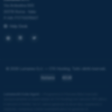
Via Ardeatina 600
00178 Roma · Italia
P.IVA IT17705111007
Help Desk
© 2026 Lumanex S.r.l. — C1V Hosting. Tutti i diritti riservati.
Italiano
€EUR
LumanexAI Code Agent
— Programma in Preview Beta riservato
esclusivamente ai clienti italiani di C1V Hosting con servizio VPS attivo.
Il servizio è fornito "as is", senza garanzie di alcun tipo, espresse o
implicite, comprese a titolo esemplificativo le garanzie di