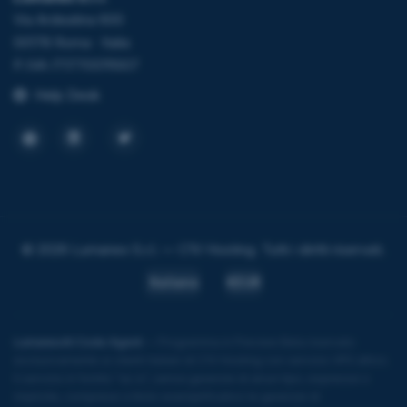
Via Ardeatina 600
00178 Roma · Italia
P.IVA IT17705111007
Help Desk
© 2026 Lumanex S.r.l. — C1V Hosting. Tutti i diritti riservati.
Italiano
€EUR
LumanexAI Code Agent
— Programma in Preview Beta riservato
esclusivamente ai clienti italiani di C1V Hosting con servizio VPS attivo.
Il servizio è fornito "as is", senza garanzie di alcun tipo, espresse o
implicite, comprese a titolo esemplificativo le garanzie di