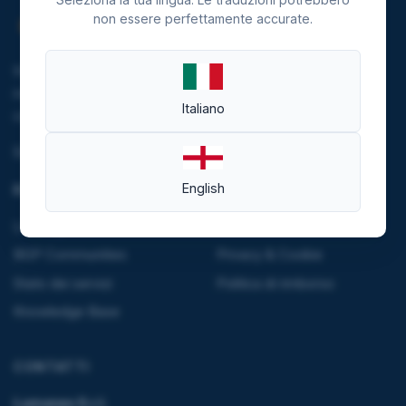
non essere perfettamente accurate.
Investiamo nella sostenibilità riducendo le emissioni del
nostro data center e alimentando l'infrastruttura tramite
Italiano
contratti di fornitura da fonti rinnovabili.
Scopri di più
English
RISORSE
LEGALE
Looking Glass
Termini e condizioni
BGP Communities
Privacy & Cookie
Stato dei servizi
Politica di rimborso
Knowledge Base
CONTATTI
Lumanex S.r.l.