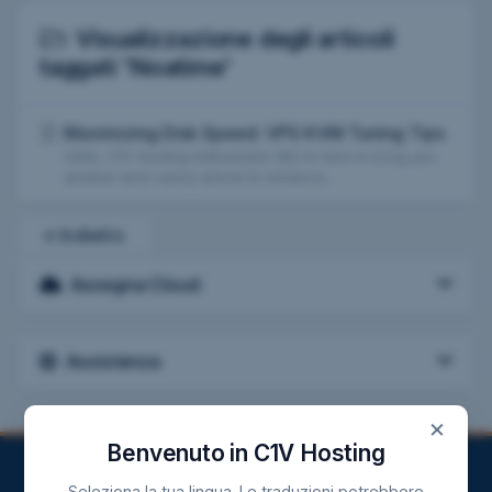
Visualizzazione degli articoli
taggati 'Noatime'
Maximizing Disk Speed: VPS KVM Tuning Tips
Hello, C1V Hosting enthusiasts! We're here to bring you
another tech-savvy article to enhance...
« Indietro
Assegna Cloud
Assistenza
×
Benvenuto in C1V Hosting
Seleziona la tua lingua. Le traduzioni potrebbero