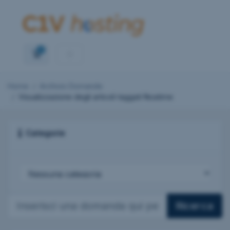
0
Carrello
Home
Archivio Domande
Visualizzazione degli articoli taggati Noatime
Categorie
Ricerca