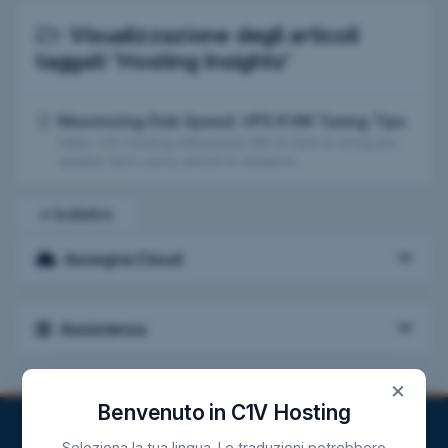
Visualizzazione degli articoli
taggati 'Hosting Insights'
Maximizing Disk Speed: VPS KVM Tuning Tips
Hello, C1V Hosting enthusiasts! We're here to bring you
another tech-savvy article to enhance...
« Indietro
Assegna Cloud
Assistenza
×
Benvenuto in C1V Hosting
Seleziona la tua lingua. Le traduzioni potrebbero