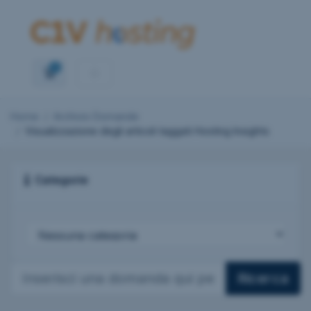
0
Carrello
Home
Archivio Domande
Visualizzazione degli articoli taggati Hosting Insights
Categorie
Ricerca