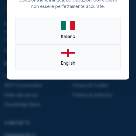
non essere perfettamente accurate.
Investiamo nella sostenibilità riducendo le emissioni del
nostro data center e alimentando l'infrastruttura tramite
Italiano
contratti di fornitura da fonti rinnovabili.
Scopri di più
English
RISORSE
LEGALE
Looking Glass
Termini e condizioni
BGP Communities
Privacy & Cookie
Stato dei servizi
Politica di rimborso
Knowledge Base
CONTATTI
Lumanex S.r.l.