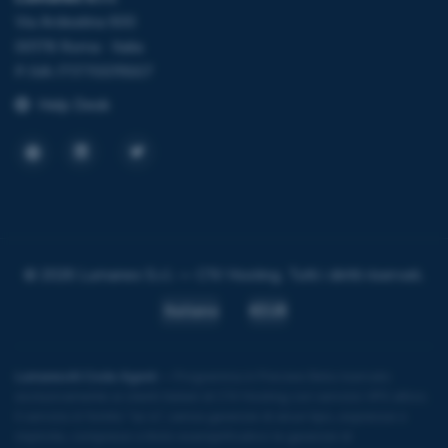
Via Ardeatina 600
00178 Roma · Italia
P.IVA IT17705111007
Help Desk
© 2026 Lumanex S.r.l. — C1V Hosting. Tutti i diritti riservati.
Italiano
€EUR
LumanexAI Code Agent
— Programma in Preview Beta riservato
esclusivamente ai clienti italiani di C1V Hosting con servizio VPS attivo.
Il servizio è fornito "as is", senza garanzie di alcun tipo, espresse o
implicite, comprese a titolo esemplificativo le garanzie di