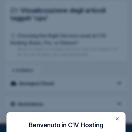
Visualizzazione degli articoli
taggati 'cpu'
Choosing the Right Service Level at C1V
Hosting: Basic, Pro, or Deluxe?
When it comes to hosting services, one size doesn't fit
all. At C1V Hosting, we understand that...
« Indietro
Assegna Cloud
Assistenza
×
Benvenuto in C1V Hosting