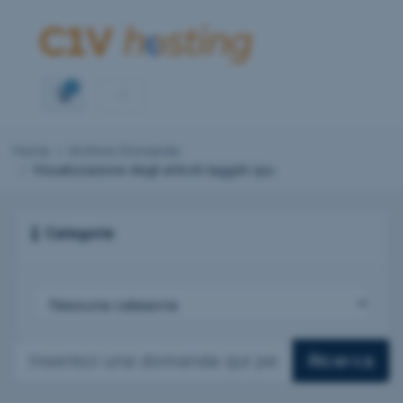
0
Carrello
Home
Archivio Domande
Visualizzazione degli articoli taggati cpu
Categorie
Ricerca