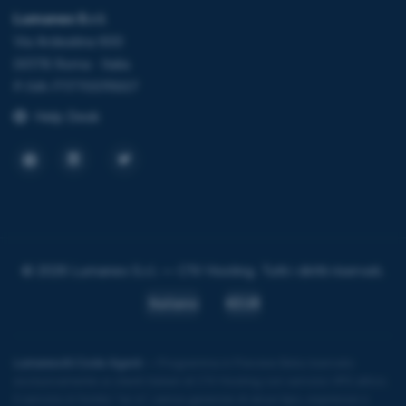
Lumanex S.r.l.
Via Ardeatina 600
00178 Roma · Italia
P.IVA IT17705111007
Help Desk
© 2026 Lumanex S.r.l. — C1V Hosting. Tutti i diritti riservati.
Italiano
€EUR
LumanexAI Code Agent
— Programma in Preview Beta riservato
esclusivamente ai clienti italiani di C1V Hosting con servizio VPS attivo.
Il servizio è fornito "as is", senza garanzie di alcun tipo, espresse o