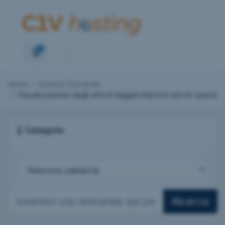
0
Carrello
Home
Archivio Domande
Visualizzazione degli articoli taggati improve server speed
Categorie
Ricerca