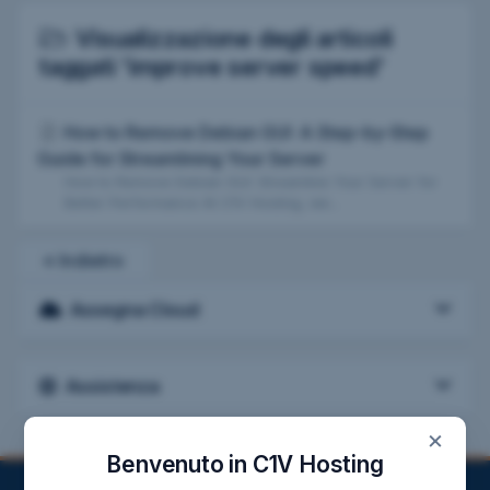
Visualizzazione degli articoli
taggati 'improve server speed'
How to Remove Debian GUI: A Step-by-Step
Guide for Streamlining Your Server
How to Remove Debian GUI: Streamline Your Server for
Better Performance At C1V Hosting, we...
« Indietro
Assegna Cloud
Assistenza
×
Benvenuto in C1V Hosting