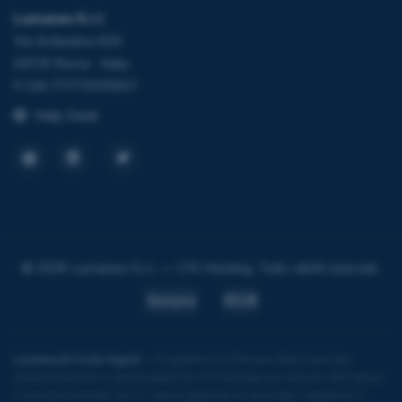
Lumanex S.r.l.
Via Ardeatina 600
00178 Roma · Italia
P.IVA IT17705111007
Help Desk
© 2026 Lumanex S.r.l. — C1V Hosting. Tutti i diritti riservati.
Italiano
€EUR
LumanexAI Code Agent
— Programma in Preview Beta riservato
esclusivamente ai clienti italiani di C1V Hosting con servizio VPS attivo.
Il servizio è fornito "as is", senza garanzie di alcun tipo, espresse o