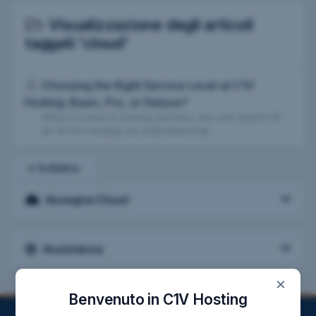
Visualizzazione degli articoli
taggati 'cloud'
Choosing the Right Service Level at C1V
Hosting: Basic, Pro, or Deluxe?
When it comes to hosting services, one size doesn't fit
all. At C1V Hosting, we understand that...
« Indietro
Assegna Cloud
Assistenza
×
Benvenuto in C1V Hosting