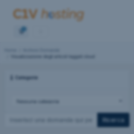
0
Carrello
Home
Archivio Domande
Visualizzazione degli articoli taggati cloud
Categorie
Ricerca