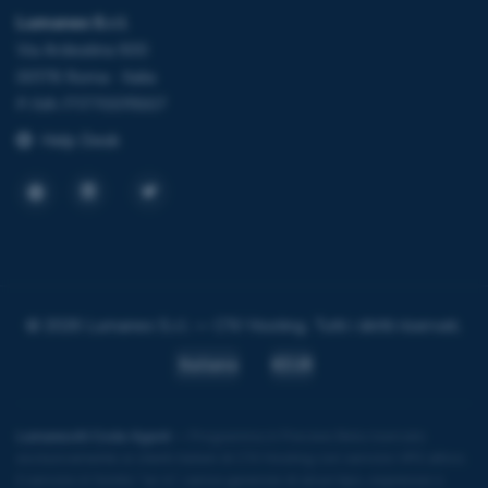
Lumanex S.r.l.
Via Ardeatina 600
00178 Roma · Italia
P.IVA IT17705111007
Help Desk
© 2026 Lumanex S.r.l. — C1V Hosting. Tutti i diritti riservati.
Italiano
€EUR
LumanexAI Code Agent
— Programma in Preview Beta riservato
esclusivamente ai clienti italiani di C1V Hosting con servizio VPS attivo.
Il servizio è fornito "as is", senza garanzie di alcun tipo, espresse o